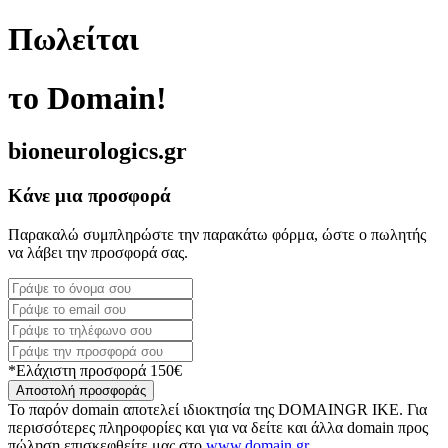
Πωλείται
το Domain!
bioneurologics.gr
Κάνε μια προσφορά
Παρακαλώ συμπληρώστε την παρακάτω φόρμα, ώστε ο πωλητής
να λάβει την προσφορά σας.
*Ελάχιστη προσφορά 150€
Αποστολή προσφοράς
Το παρόν domain αποτελεί ιδιοκτησία της DOMAINGR ΙΚΕ. Για
περισσότερες πληροφορίες και για να δείτε και άλλα domain προς
πώληση επισκεφθείτε μας στο
www.domain.gr