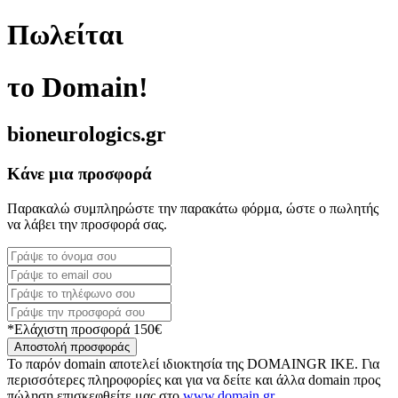
Πωλείται
το Domain!
bioneurologics.gr
Κάνε μια προσφορά
Παρακαλώ συμπληρώστε την παρακάτω φόρμα, ώστε ο πωλητής
να λάβει την προσφορά σας.
*Ελάχιστη προσφορά 150€
Αποστολή προσφοράς
Το παρόν domain αποτελεί ιδιοκτησία της DOMAINGR ΙΚΕ. Για
περισσότερες πληροφορίες και για να δείτε και άλλα domain προς
πώληση επισκεφθείτε μας στο
www.domain.gr