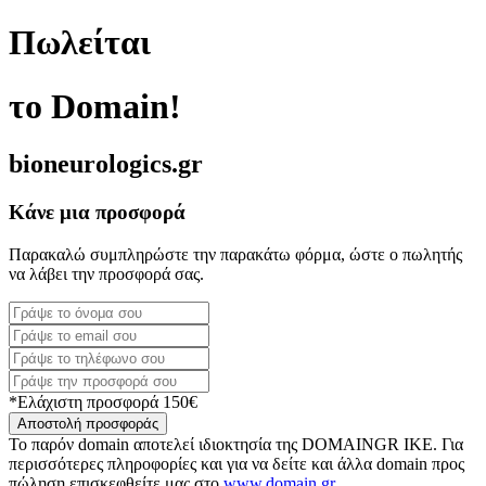
Πωλείται
το Domain!
bioneurologics.gr
Κάνε μια προσφορά
Παρακαλώ συμπληρώστε την παρακάτω φόρμα, ώστε ο πωλητής
να λάβει την προσφορά σας.
*Ελάχιστη προσφορά 150€
Αποστολή προσφοράς
Το παρόν domain αποτελεί ιδιοκτησία της DOMAINGR ΙΚΕ. Για
περισσότερες πληροφορίες και για να δείτε και άλλα domain προς
πώληση επισκεφθείτε μας στο
www.domain.gr