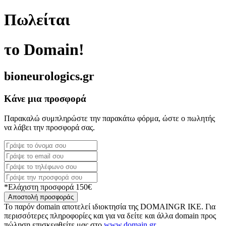
Πωλείται
το Domain!
bioneurologics.gr
Κάνε μια προσφορά
Παρακαλώ συμπληρώστε την παρακάτω φόρμα, ώστε ο πωλητής
να λάβει την προσφορά σας.
*Ελάχιστη προσφορά 150€
Αποστολή προσφοράς
Το παρόν domain αποτελεί ιδιοκτησία της DOMAINGR ΙΚΕ. Για
περισσότερες πληροφορίες και για να δείτε και άλλα domain προς
πώληση επισκεφθείτε μας στο
www.domain.gr