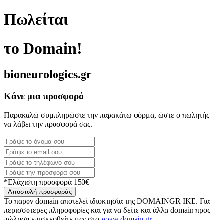
Πωλείται
το Domain!
bioneurologics.gr
Κάνε μια προσφορά
Παρακαλώ συμπληρώστε την παρακάτω φόρμα, ώστε ο πωλητής
να λάβει την προσφορά σας.
*Ελάχιστη προσφορά 150€
Αποστολή προσφοράς
Το παρόν domain αποτελεί ιδιοκτησία της DOMAINGR ΙΚΕ. Για
περισσότερες πληροφορίες και για να δείτε και άλλα domain προς
πώληση επισκεφθείτε μας στο
www.domain.gr