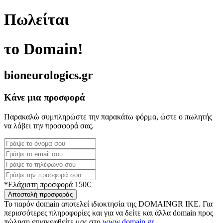
Πωλείται
το Domain!
bioneurologics.gr
Κάνε μια προσφορά
Παρακαλώ συμπληρώστε την παρακάτω φόρμα, ώστε ο πωλητής
να λάβει την προσφορά σας.
*Ελάχιστη προσφορά 150€
Αποστολή προσφοράς
Το παρόν domain αποτελεί ιδιοκτησία της DOMAINGR ΙΚΕ. Για
περισσότερες πληροφορίες και για να δείτε και άλλα domain προς
πώληση επισκεφθείτε μας στο
www.domain.gr