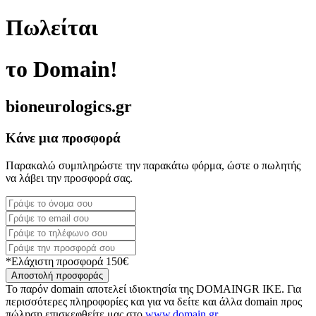
Πωλείται
το Domain!
bioneurologics.gr
Κάνε μια προσφορά
Παρακαλώ συμπληρώστε την παρακάτω φόρμα, ώστε ο πωλητής
να λάβει την προσφορά σας.
*Ελάχιστη προσφορά 150€
Αποστολή προσφοράς
Το παρόν domain αποτελεί ιδιοκτησία της DOMAINGR ΙΚΕ. Για
περισσότερες πληροφορίες και για να δείτε και άλλα domain προς
πώληση επισκεφθείτε μας στο
www.domain.gr