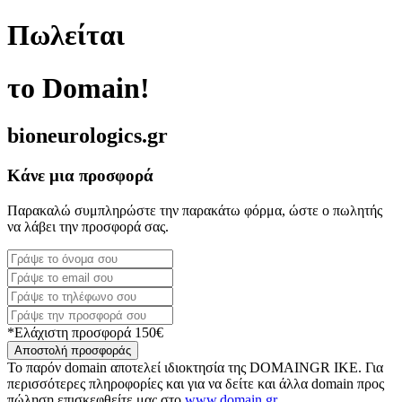
Πωλείται
το Domain!
bioneurologics.gr
Κάνε μια προσφορά
Παρακαλώ συμπληρώστε την παρακάτω φόρμα, ώστε ο πωλητής
να λάβει την προσφορά σας.
*Ελάχιστη προσφορά 150€
Αποστολή προσφοράς
Το παρόν domain αποτελεί ιδιοκτησία της DOMAINGR ΙΚΕ. Για
περισσότερες πληροφορίες και για να δείτε και άλλα domain προς
πώληση επισκεφθείτε μας στο
www.domain.gr