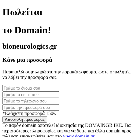
Πωλείται
το Domain!
bioneurologics.gr
Κάνε μια προσφορά
Παρακαλώ συμπληρώστε την παρακάτω φόρμα, ώστε ο πωλητής
να λάβει την προσφορά σας.
*Ελάχιστη προσφορά 150€
Αποστολή προσφοράς
Το παρόν domain αποτελεί ιδιοκτησία της DOMAINGR ΙΚΕ. Για
περισσότερες πληροφορίες και για να δείτε και άλλα domain προς
πώληση επισκεφθείτε μας στο
www.domain.gr