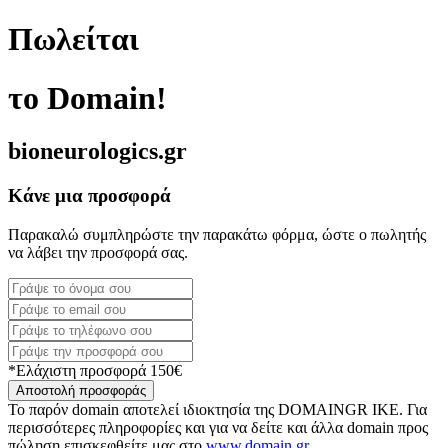
Πωλείται
το Domain!
bioneurologics.gr
Κάνε μια προσφορά
Παρακαλώ συμπληρώστε την παρακάτω φόρμα, ώστε ο πωλητής
να λάβει την προσφορά σας.
*Ελάχιστη προσφορά 150€
Αποστολή προσφοράς
Το παρόν domain αποτελεί ιδιοκτησία της DOMAINGR ΙΚΕ. Για
περισσότερες πληροφορίες και για να δείτε και άλλα domain προς
πώληση επισκεφθείτε μας στο
www.domain.gr