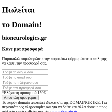
Πωλείται
το Domain!
bioneurologics.gr
Κάνε μια προσφορά
Παρακαλώ συμπληρώστε την παρακάτω φόρμα, ώστε ο πωλητής
να λάβει την προσφορά σας.
*Ελάχιστη προσφορά 150€
Αποστολή προσφοράς
Το παρόν domain αποτελεί ιδιοκτησία της DOMAINGR ΙΚΕ. Για
περισσότερες πληροφορίες και για να δείτε και άλλα domain προς
πώληση επισκεφθείτε μας στο
www.domain.gr