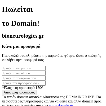
Πωλείται
το Domain!
bioneurologics.gr
Κάνε μια προσφορά
Παρακαλώ συμπληρώστε την παρακάτω φόρμα, ώστε ο πωλητής
να λάβει την προσφορά σας.
*Ελάχιστη προσφορά 150€
Αποστολή προσφοράς
Το παρόν domain αποτελεί ιδιοκτησία της DOMAINGR ΙΚΕ. Για
περισσότερες πληροφορίες και για να δείτε και άλλα domain προς
πώληση επισκεφθείτε μας στο
www.domain.gr