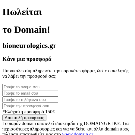
Πωλείται
το Domain!
bioneurologics.gr
Κάνε μια προσφορά
Παρακαλώ συμπληρώστε την παρακάτω φόρμα, ώστε ο πωλητής
να λάβει την προσφορά σας.
*Ελάχιστη προσφορά 150€
Αποστολή προσφοράς
Το παρόν domain αποτελεί ιδιοκτησία της DOMAINGR ΙΚΕ. Για
περισσότερες πληροφορίες και για να δείτε και άλλα domain προς
πώληση επισκεφθείτε μας στο
www.domain.gr