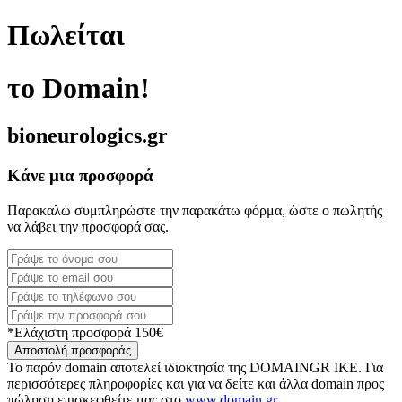
Πωλείται
το Domain!
bioneurologics.gr
Κάνε μια προσφορά
Παρακαλώ συμπληρώστε την παρακάτω φόρμα, ώστε ο πωλητής
να λάβει την προσφορά σας.
*Ελάχιστη προσφορά 150€
Αποστολή προσφοράς
Το παρόν domain αποτελεί ιδιοκτησία της DOMAINGR ΙΚΕ. Για
περισσότερες πληροφορίες και για να δείτε και άλλα domain προς
πώληση επισκεφθείτε μας στο
www.domain.gr