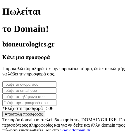
Πωλείται
το Domain!
bioneurologics.gr
Κάνε μια προσφορά
Παρακαλώ συμπληρώστε την παρακάτω φόρμα, ώστε ο πωλητής
να λάβει την προσφορά σας.
*Ελάχιστη προσφορά 150€
Αποστολή προσφοράς
Το παρόν domain αποτελεί ιδιοκτησία της DOMAINGR ΙΚΕ. Για
περισσότερες πληροφορίες και για να δείτε και άλλα domain προς
πώληση επισκεφθείτε μας στο
www.domain.gr