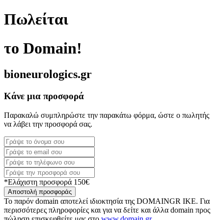
Πωλείται
το Domain!
bioneurologics.gr
Κάνε μια προσφορά
Παρακαλώ συμπληρώστε την παρακάτω φόρμα, ώστε ο πωλητής
να λάβει την προσφορά σας.
*Ελάχιστη προσφορά 150€
Αποστολή προσφοράς
Το παρόν domain αποτελεί ιδιοκτησία της DOMAINGR ΙΚΕ. Για
περισσότερες πληροφορίες και για να δείτε και άλλα domain προς
πώληση επισκεφθείτε μας στο
www.domain.gr