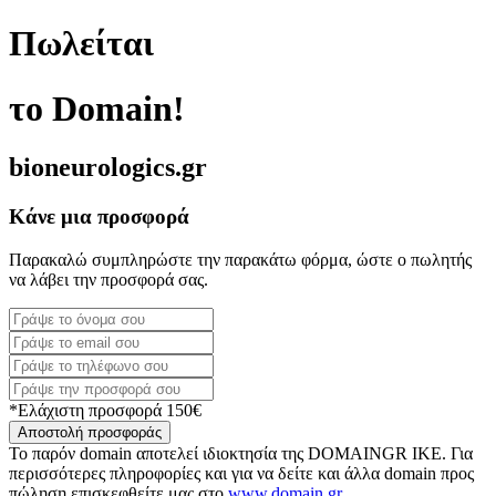
Πωλείται
το Domain!
bioneurologics.gr
Κάνε μια προσφορά
Παρακαλώ συμπληρώστε την παρακάτω φόρμα, ώστε ο πωλητής
να λάβει την προσφορά σας.
*Ελάχιστη προσφορά 150€
Αποστολή προσφοράς
Το παρόν domain αποτελεί ιδιοκτησία της DOMAINGR ΙΚΕ. Για
περισσότερες πληροφορίες και για να δείτε και άλλα domain προς
πώληση επισκεφθείτε μας στο
www.domain.gr