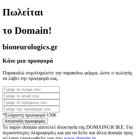
Πωλείται
το Domain!
bioneurologics.gr
Κάνε μια προσφορά
Παρακαλώ συμπληρώστε την παρακάτω φόρμα, ώστε ο πωλητής
να λάβει την προσφορά σας.
*Ελάχιστη προσφορά 150€
Αποστολή προσφοράς
Το παρόν domain αποτελεί ιδιοκτησία της DOMAINGR ΙΚΕ. Για
περισσότερες πληροφορίες και για να δείτε και άλλα domain προς
πώληση επισκεφθείτε μας στο
www.domain.gr