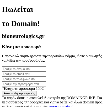
Πωλείται
το Domain!
bioneurologics.gr
Κάνε μια προσφορά
Παρακαλώ συμπληρώστε την παρακάτω φόρμα, ώστε ο πωλητής
να λάβει την προσφορά σας.
*Ελάχιστη προσφορά 150€
Αποστολή προσφοράς
Το παρόν domain αποτελεί ιδιοκτησία της DOMAINGR ΙΚΕ. Για
περισσότερες πληροφορίες και για να δείτε και άλλα domain προς
πώληση επισκεφθείτε μας στο
www.domain.gr