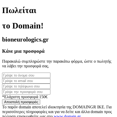
Πωλείται
το Domain!
bioneurologics.gr
Κάνε μια προσφορά
Παρακαλώ συμπληρώστε την παρακάτω φόρμα, ώστε ο πωλητής
να λάβει την προσφορά σας.
*Ελάχιστη προσφορά 150€
Αποστολή προσφοράς
Το παρόν domain αποτελεί ιδιοκτησία της DOMAINGR ΙΚΕ. Για
περισσότερες πληροφορίες και για να δείτε και άλλα domain προς
πώληση επισκεφθείτε μας στο
www.domain.gr