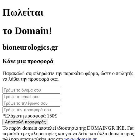
Πωλείται
το Domain!
bioneurologics.gr
Κάνε μια προσφορά
Παρακαλώ συμπληρώστε την παρακάτω φόρμα, ώστε ο πωλητής
να λάβει την προσφορά σας.
*Ελάχιστη προσφορά 150€
Αποστολή προσφοράς
Το παρόν domain αποτελεί ιδιοκτησία της DOMAINGR ΙΚΕ. Για
περισσότερες πληροφορίες και για να δείτε και άλλα domain προς
πώληση επισκεφθείτε μας στο
www.domain.gr