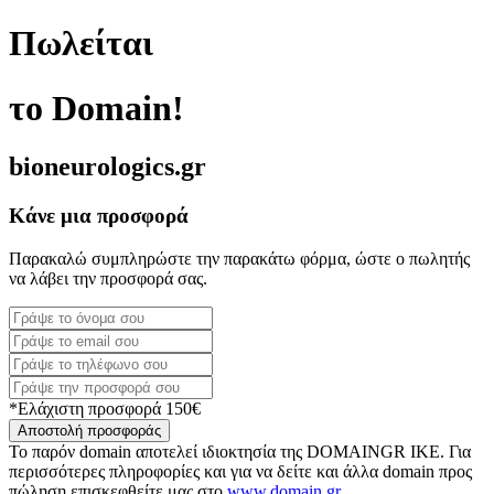
Πωλείται
το Domain!
bioneurologics.gr
Κάνε μια προσφορά
Παρακαλώ συμπληρώστε την παρακάτω φόρμα, ώστε ο πωλητής
να λάβει την προσφορά σας.
*Ελάχιστη προσφορά 150€
Αποστολή προσφοράς
Το παρόν domain αποτελεί ιδιοκτησία της DOMAINGR ΙΚΕ. Για
περισσότερες πληροφορίες και για να δείτε και άλλα domain προς
πώληση επισκεφθείτε μας στο
www.domain.gr