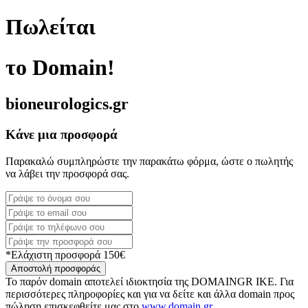
Πωλείται
το Domain!
bioneurologics.gr
Κάνε μια προσφορά
Παρακαλώ συμπληρώστε την παρακάτω φόρμα, ώστε ο πωλητής
να λάβει την προσφορά σας.
*Ελάχιστη προσφορά 150€
Αποστολή προσφοράς
Το παρόν domain αποτελεί ιδιοκτησία της DOMAINGR ΙΚΕ. Για
περισσότερες πληροφορίες και για να δείτε και άλλα domain προς
πώληση επισκεφθείτε μας στο
www.domain.gr