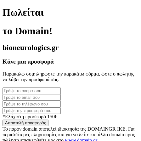
Πωλείται
το Domain!
bioneurologics.gr
Κάνε μια προσφορά
Παρακαλώ συμπληρώστε την παρακάτω φόρμα, ώστε ο πωλητής
να λάβει την προσφορά σας.
*Ελάχιστη προσφορά 150€
Αποστολή προσφοράς
Το παρόν domain αποτελεί ιδιοκτησία της DOMAINGR ΙΚΕ. Για
περισσότερες πληροφορίες και για να δείτε και άλλα domain προς
πώληση επισκεφθείτε μας στο
www.domain.gr