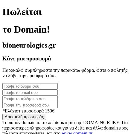
Πωλείται
το Domain!
bioneurologics.gr
Κάνε μια προσφορά
Παρακαλώ συμπληρώστε την παρακάτω φόρμα, ώστε ο πωλητής
να λάβει την προσφορά σας.
*Ελάχιστη προσφορά 150€
Αποστολή προσφοράς
Το παρόν domain αποτελεί ιδιοκτησία της DOMAINGR ΙΚΕ. Για
περισσότερες πληροφορίες και για να δείτε και άλλα domain προς
πώληση επισκεφθείτε μας στο
www.domain.gr