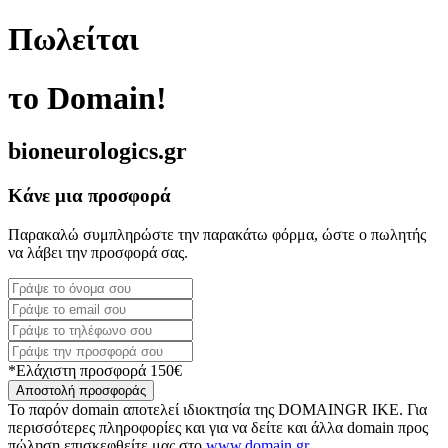
Πωλείται
το Domain!
bioneurologics.gr
Κάνε μια προσφορά
Παρακαλώ συμπληρώστε την παρακάτω φόρμα, ώστε ο πωλητής
να λάβει την προσφορά σας.
*Ελάχιστη προσφορά 150€
Αποστολή προσφοράς
Το παρόν domain αποτελεί ιδιοκτησία της DOMAINGR ΙΚΕ. Για
περισσότερες πληροφορίες και για να δείτε και άλλα domain προς
πώληση επισκεφθείτε μας στο
www.domain.gr