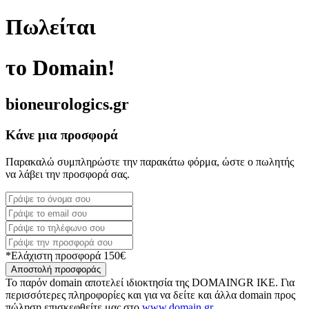
Πωλείται
το Domain!
bioneurologics.gr
Κάνε μια προσφορά
Παρακαλώ συμπληρώστε την παρακάτω φόρμα, ώστε ο πωλητής
να λάβει την προσφορά σας.
*Ελάχιστη προσφορά 150€
Αποστολή προσφοράς
Το παρόν domain αποτελεί ιδιοκτησία της DOMAINGR ΙΚΕ. Για
περισσότερες πληροφορίες και για να δείτε και άλλα domain προς
πώληση επισκεφθείτε μας στο
www.domain.gr