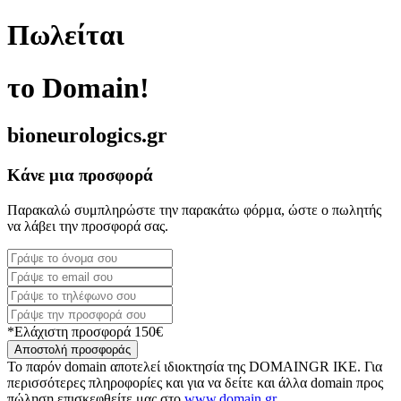
Πωλείται
το Domain!
bioneurologics.gr
Κάνε μια προσφορά
Παρακαλώ συμπληρώστε την παρακάτω φόρμα, ώστε ο πωλητής
να λάβει την προσφορά σας.
*Ελάχιστη προσφορά 150€
Αποστολή προσφοράς
Το παρόν domain αποτελεί ιδιοκτησία της DOMAINGR ΙΚΕ. Για
περισσότερες πληροφορίες και για να δείτε και άλλα domain προς
πώληση επισκεφθείτε μας στο
www.domain.gr