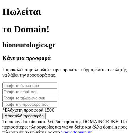
Πωλείται
το Domain!
bioneurologics.gr
Κάνε μια προσφορά
Παρακαλώ συμπληρώστε την παρακάτω φόρμα, ώστε ο πωλητής
να λάβει την προσφορά σας.
*Ελάχιστη προσφορά 150€
Αποστολή προσφοράς
Το παρόν domain αποτελεί ιδιοκτησία της DOMAINGR ΙΚΕ. Για
περισσότερες πληροφορίες και για να δείτε και άλλα domain προς
πώληση επισκεφθείτε μας στο
www.domain.gr