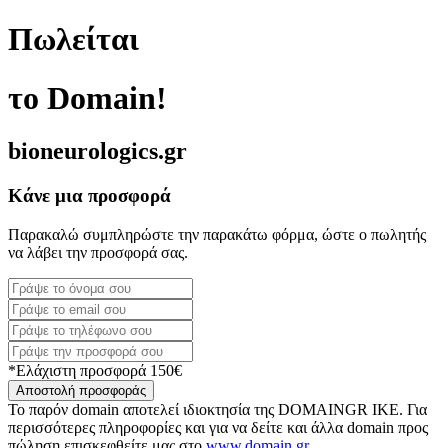
Πωλείται
το Domain!
bioneurologics.gr
Κάνε μια προσφορά
Παρακαλώ συμπληρώστε την παρακάτω φόρμα, ώστε ο πωλητής
να λάβει την προσφορά σας.
*Ελάχιστη προσφορά 150€
Αποστολή προσφοράς
Το παρόν domain αποτελεί ιδιοκτησία της DOMAINGR ΙΚΕ. Για
περισσότερες πληροφορίες και για να δείτε και άλλα domain προς
πώληση επισκεφθείτε μας στο
www.domain.gr