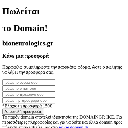
Πωλείται
το Domain!
bioneurologics.gr
Κάνε μια προσφορά
Παρακαλώ συμπληρώστε την παρακάτω φόρμα, ώστε ο πωλητής
να λάβει την προσφορά σας.
*Ελάχιστη προσφορά 150€
Αποστολή προσφοράς
Το παρόν domain αποτελεί ιδιοκτησία της DOMAINGR ΙΚΕ. Για
περισσότερες πληροφορίες και για να δείτε και άλλα domain προς
πώληση επισκεφθείτε μας στο
www.domain.gr