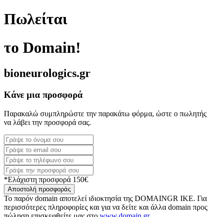
Πωλείται
το Domain!
bioneurologics.gr
Κάνε μια προσφορά
Παρακαλώ συμπληρώστε την παρακάτω φόρμα, ώστε ο πωλητής
να λάβει την προσφορά σας.
*Ελάχιστη προσφορά 150€
Αποστολή προσφοράς
Το παρόν domain αποτελεί ιδιοκτησία της DOMAINGR ΙΚΕ. Για
περισσότερες πληροφορίες και για να δείτε και άλλα domain προς
πώληση επισκεφθείτε μας στο
www.domain.gr