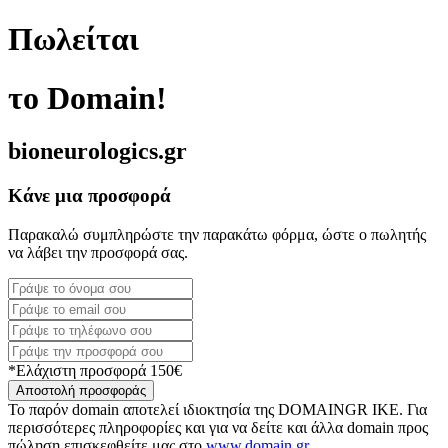
Πωλείται
το Domain!
bioneurologics.gr
Κάνε μια προσφορά
Παρακαλώ συμπληρώστε την παρακάτω φόρμα, ώστε ο πωλητής
να λάβει την προσφορά σας.
*Ελάχιστη προσφορά 150€
Αποστολή προσφοράς
Το παρόν domain αποτελεί ιδιοκτησία της DOMAINGR ΙΚΕ. Για
περισσότερες πληροφορίες και για να δείτε και άλλα domain προς
πώληση επισκεφθείτε μας στο
www.domain.gr