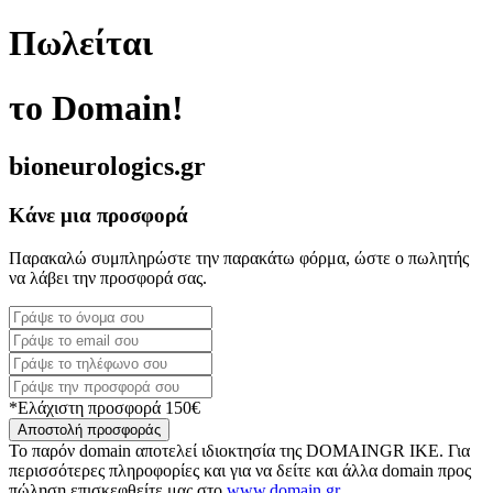
Πωλείται
το Domain!
bioneurologics.gr
Κάνε μια προσφορά
Παρακαλώ συμπληρώστε την παρακάτω φόρμα, ώστε ο πωλητής
να λάβει την προσφορά σας.
*Ελάχιστη προσφορά 150€
Αποστολή προσφοράς
Το παρόν domain αποτελεί ιδιοκτησία της DOMAINGR ΙΚΕ. Για
περισσότερες πληροφορίες και για να δείτε και άλλα domain προς
πώληση επισκεφθείτε μας στο
www.domain.gr