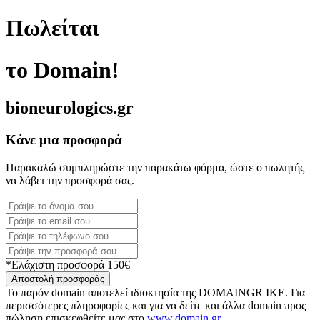
Πωλείται
το Domain!
bioneurologics.gr
Κάνε μια προσφορά
Παρακαλώ συμπληρώστε την παρακάτω φόρμα, ώστε ο πωλητής
να λάβει την προσφορά σας.
*Ελάχιστη προσφορά 150€
Αποστολή προσφοράς
Το παρόν domain αποτελεί ιδιοκτησία της DOMAINGR ΙΚΕ. Για
περισσότερες πληροφορίες και για να δείτε και άλλα domain προς
πώληση επισκεφθείτε μας στο
www.domain.gr