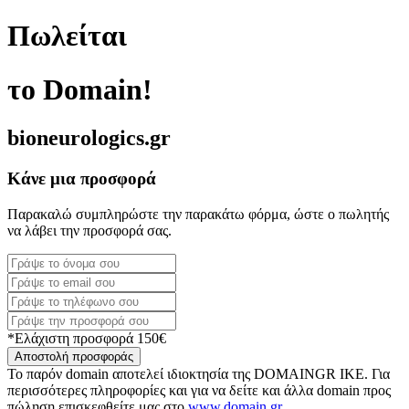
Πωλείται
το Domain!
bioneurologics.gr
Κάνε μια προσφορά
Παρακαλώ συμπληρώστε την παρακάτω φόρμα, ώστε ο πωλητής
να λάβει την προσφορά σας.
*Ελάχιστη προσφορά 150€
Αποστολή προσφοράς
Το παρόν domain αποτελεί ιδιοκτησία της DOMAINGR ΙΚΕ. Για
περισσότερες πληροφορίες και για να δείτε και άλλα domain προς
πώληση επισκεφθείτε μας στο
www.domain.gr