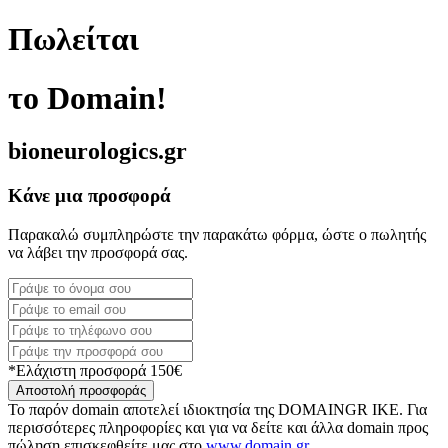
Πωλείται
το Domain!
bioneurologics.gr
Κάνε μια προσφορά
Παρακαλώ συμπληρώστε την παρακάτω φόρμα, ώστε ο πωλητής
να λάβει την προσφορά σας.
*Ελάχιστη προσφορά 150€
Αποστολή προσφοράς
Το παρόν domain αποτελεί ιδιοκτησία της DOMAINGR ΙΚΕ. Για
περισσότερες πληροφορίες και για να δείτε και άλλα domain προς
πώληση επισκεφθείτε μας στο
www.domain.gr