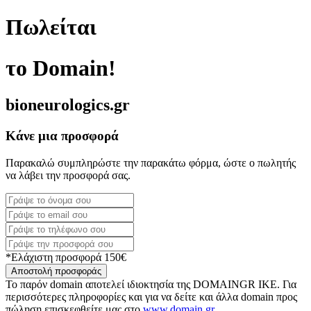
Πωλείται
το Domain!
bioneurologics.gr
Κάνε μια προσφορά
Παρακαλώ συμπληρώστε την παρακάτω φόρμα, ώστε ο πωλητής
να λάβει την προσφορά σας.
*Ελάχιστη προσφορά 150€
Αποστολή προσφοράς
Το παρόν domain αποτελεί ιδιοκτησία της DOMAINGR ΙΚΕ. Για
περισσότερες πληροφορίες και για να δείτε και άλλα domain προς
πώληση επισκεφθείτε μας στο
www.domain.gr