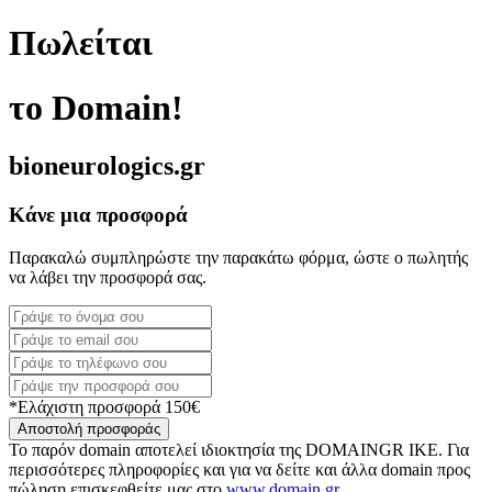
Πωλείται
το Domain!
bioneurologics.gr
Κάνε μια προσφορά
Παρακαλώ συμπληρώστε την παρακάτω φόρμα, ώστε ο πωλητής
να λάβει την προσφορά σας.
*Ελάχιστη προσφορά 150€
Αποστολή προσφοράς
Το παρόν domain αποτελεί ιδιοκτησία της DOMAINGR ΙΚΕ. Για
περισσότερες πληροφορίες και για να δείτε και άλλα domain προς
πώληση επισκεφθείτε μας στο
www.domain.gr