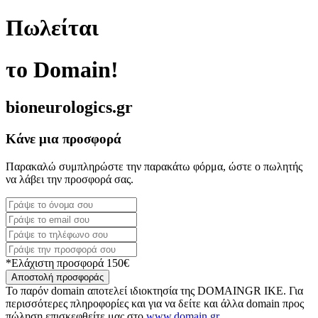
Πωλείται
το Domain!
bioneurologics.gr
Κάνε μια προσφορά
Παρακαλώ συμπληρώστε την παρακάτω φόρμα, ώστε ο πωλητής
να λάβει την προσφορά σας.
*Ελάχιστη προσφορά 150€
Αποστολή προσφοράς
Το παρόν domain αποτελεί ιδιοκτησία της DOMAINGR ΙΚΕ. Για
περισσότερες πληροφορίες και για να δείτε και άλλα domain προς
πώληση επισκεφθείτε μας στο
www.domain.gr