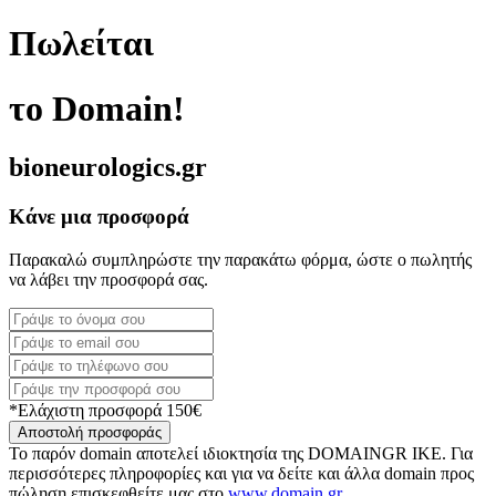
Πωλείται
το Domain!
bioneurologics.gr
Κάνε μια προσφορά
Παρακαλώ συμπληρώστε την παρακάτω φόρμα, ώστε ο πωλητής
να λάβει την προσφορά σας.
*Ελάχιστη προσφορά 150€
Αποστολή προσφοράς
Το παρόν domain αποτελεί ιδιοκτησία της DOMAINGR ΙΚΕ. Για
περισσότερες πληροφορίες και για να δείτε και άλλα domain προς
πώληση επισκεφθείτε μας στο
www.domain.gr