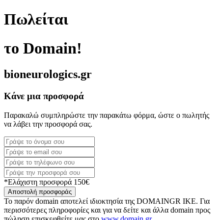
Πωλείται
το Domain!
bioneurologics.gr
Κάνε μια προσφορά
Παρακαλώ συμπληρώστε την παρακάτω φόρμα, ώστε ο πωλητής
να λάβει την προσφορά σας.
*Ελάχιστη προσφορά 150€
Αποστολή προσφοράς
Το παρόν domain αποτελεί ιδιοκτησία της DOMAINGR ΙΚΕ. Για
περισσότερες πληροφορίες και για να δείτε και άλλα domain προς
πώληση επισκεφθείτε μας στο
www.domain.gr