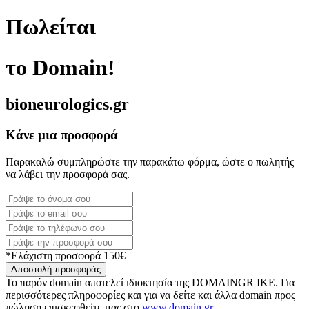
Πωλείται
το Domain!
bioneurologics.gr
Κάνε μια προσφορά
Παρακαλώ συμπληρώστε την παρακάτω φόρμα, ώστε ο πωλητής
να λάβει την προσφορά σας.
*Ελάχιστη προσφορά 150€
Αποστολή προσφοράς
Το παρόν domain αποτελεί ιδιοκτησία της DOMAINGR ΙΚΕ. Για
περισσότερες πληροφορίες και για να δείτε και άλλα domain προς
πώληση επισκεφθείτε μας στο
www.domain.gr