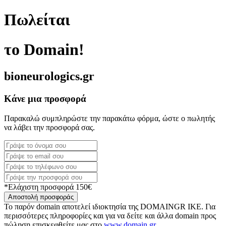
Πωλείται
το Domain!
bioneurologics.gr
Κάνε μια προσφορά
Παρακαλώ συμπληρώστε την παρακάτω φόρμα, ώστε ο πωλητής
να λάβει την προσφορά σας.
*Ελάχιστη προσφορά 150€
Αποστολή προσφοράς
Το παρόν domain αποτελεί ιδιοκτησία της DOMAINGR ΙΚΕ. Για
περισσότερες πληροφορίες και για να δείτε και άλλα domain προς
πώληση επισκεφθείτε μας στο
www.domain.gr