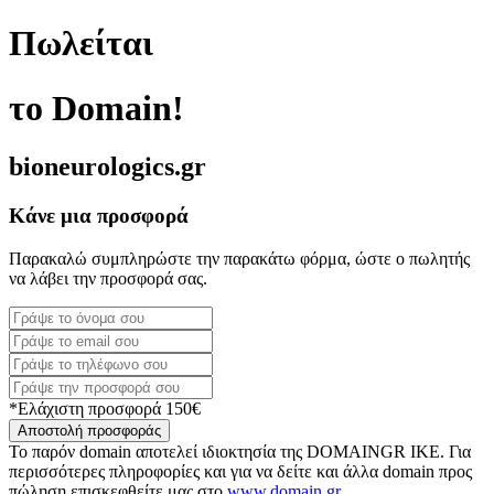
Πωλείται
το Domain!
bioneurologics.gr
Κάνε μια προσφορά
Παρακαλώ συμπληρώστε την παρακάτω φόρμα, ώστε ο πωλητής
να λάβει την προσφορά σας.
*Ελάχιστη προσφορά 150€
Αποστολή προσφοράς
Το παρόν domain αποτελεί ιδιοκτησία της DOMAINGR ΙΚΕ. Για
περισσότερες πληροφορίες και για να δείτε και άλλα domain προς
πώληση επισκεφθείτε μας στο
www.domain.gr