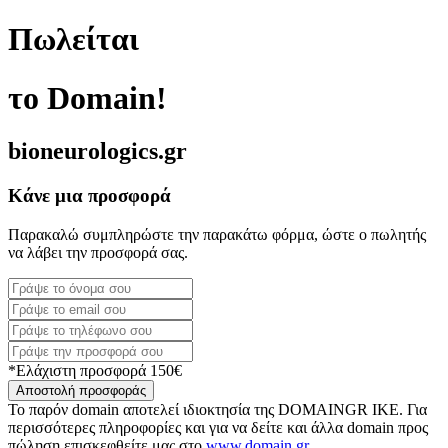
Πωλείται
το Domain!
bioneurologics.gr
Κάνε μια προσφορά
Παρακαλώ συμπληρώστε την παρακάτω φόρμα, ώστε ο πωλητής
να λάβει την προσφορά σας.
*Ελάχιστη προσφορά 150€
Αποστολή προσφοράς
Το παρόν domain αποτελεί ιδιοκτησία της DOMAINGR ΙΚΕ. Για
περισσότερες πληροφορίες και για να δείτε και άλλα domain προς
πώληση επισκεφθείτε μας στο
www.domain.gr