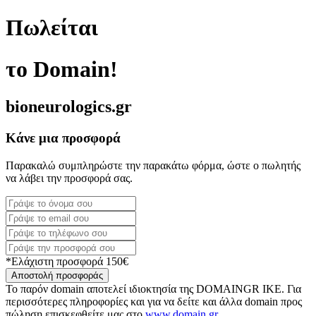
Πωλείται
το Domain!
bioneurologics.gr
Κάνε μια προσφορά
Παρακαλώ συμπληρώστε την παρακάτω φόρμα, ώστε ο πωλητής
να λάβει την προσφορά σας.
*Ελάχιστη προσφορά 150€
Αποστολή προσφοράς
Το παρόν domain αποτελεί ιδιοκτησία της DOMAINGR ΙΚΕ. Για
περισσότερες πληροφορίες και για να δείτε και άλλα domain προς
πώληση επισκεφθείτε μας στο
www.domain.gr