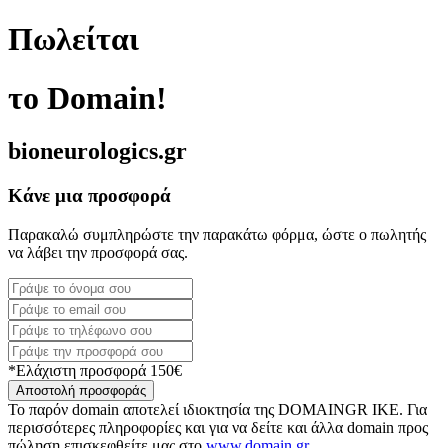
Πωλείται
το Domain!
bioneurologics.gr
Κάνε μια προσφορά
Παρακαλώ συμπληρώστε την παρακάτω φόρμα, ώστε ο πωλητής
να λάβει την προσφορά σας.
*Ελάχιστη προσφορά 150€
Αποστολή προσφοράς
Το παρόν domain αποτελεί ιδιοκτησία της DOMAINGR ΙΚΕ. Για
περισσότερες πληροφορίες και για να δείτε και άλλα domain προς
πώληση επισκεφθείτε μας στο
www.domain.gr