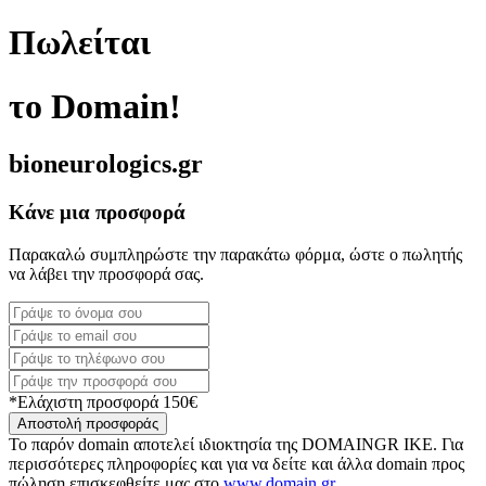
Πωλείται
το Domain!
bioneurologics.gr
Κάνε μια προσφορά
Παρακαλώ συμπληρώστε την παρακάτω φόρμα, ώστε ο πωλητής
να λάβει την προσφορά σας.
*Ελάχιστη προσφορά 150€
Αποστολή προσφοράς
Το παρόν domain αποτελεί ιδιοκτησία της DOMAINGR ΙΚΕ. Για
περισσότερες πληροφορίες και για να δείτε και άλλα domain προς
πώληση επισκεφθείτε μας στο
www.domain.gr