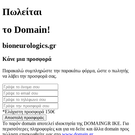
Πωλείται
το Domain!
bioneurologics.gr
Κάνε μια προσφορά
Παρακαλώ συμπληρώστε την παρακάτω φόρμα, ώστε ο πωλητής
να λάβει την προσφορά σας.
*Ελάχιστη προσφορά 150€
Αποστολή προσφοράς
Το παρόν domain αποτελεί ιδιοκτησία της DOMAINGR ΙΚΕ. Για
περισσότερες πληροφορίες και για να δείτε και άλλα domain προς
πώληση επισκεφθείτε μας στο
www.domain.gr